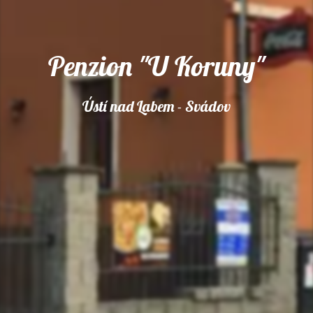
Penzion "U Koruny"
Ústí nad Labem - Svádov