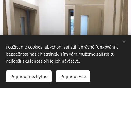
Používáme cookies, abychom zajistili správné fungování a
bezpečnost našich stránek. Tím vám můžeme zajistit tu
nejlepší zkušenost při jejich návštěvě.
Přijmout nezbytné
Přijmout vše
Společné prostory
Kuchyňka pro bezstarosný pobyt , předsíně a
chodby