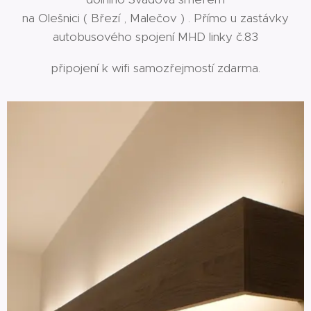
na Olešnici ( Březí , Malečov ) . Přímo u zastávky
autobusového spojení MHD linky č.83
připojení k wifi samozřejmostí zdarma.