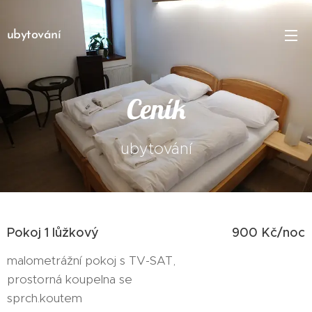
ubytování
Ceník
ubytování
Pokoj 1 lůžkový
900 Kč/noc
malometrážní pokoj s TV-SAT,
prostorná koupelna se
sprch.koutem